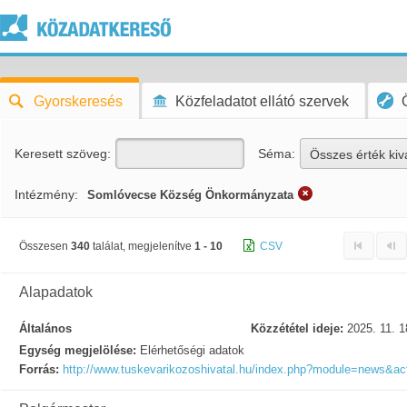
Gyorskeresés
Közfeladatot ellátó szervek
Keresett szöveg:
Séma:
Összes érték kiv
Intézmény:
Somlóvecse Község Önkormányzata
Összesen
340
találat, megjelenítve
1 - 10
CSV
Alapadatok
Általános
Közzététel ideje:
2025. 11. 1
Egység megjelölése:
Elérhetőségi adatok
Forrás:
http://www.tuskevarikozoshivatal.hu/index.php?module=news&a