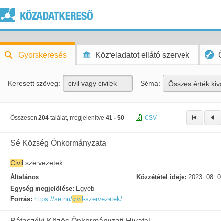
Gyorskeresés
Közfeladatot ellátó szervek
Keresett szöveg:
Séma:
Összes érték kiv
Összesen
204
találat, megjelenítve
41 - 50
CSV
Sé Község Önkormányzata
Civil
szervezetek
Általános
Közzététel ideje:
2023. 08. 0
Egység megjelölése:
Egyéb
Forrás:
https://se.hu/
civil
-szervezetek/
Bátaszéki Közös Önkormányzati Hivatal