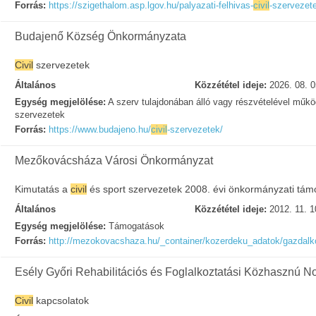
Forrás:
https://szigethalom.asp.lgov.hu/palyazati-felhivas-
civil
-szervezet
Budajenő Község Önkormányzata
Civil
szervezetek
Általános
Közzététel ideje:
2026. 08. 0
Egység megjelölése:
A szerv tulajdonában álló vagy részvételével műk
szervezetek
Forrás:
https://www.budajeno.hu/
civil
-szervezetek/
Mezőkovácsháza Városi Önkormányzat
Kimutatás a
civil
és sport szervezetek 2008. évi önkormányzati tám
Általános
Közzététel ideje:
2012. 11. 1
Egység megjelölése:
Támogatások
Forrás:
http://mezokovacshaza.hu/_container/kozerdeku_adatok/gazda
Esély Győri Rehabilitációs és Foglalkoztatási Közhasznú Non
Civil
kapcsolatok