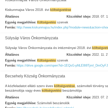
Kiskunmajsa Város 2018. évi
költségvetése
Általános
Közzététel ideje:
2018. 07. 1
Egység megjelölése:
Költségvetési
szervek
Forrás:
http://www.kiskunmajsa.hu/index.php?module=news&action=sh
Sülysáp Város Önkormányzata
Sülysáp Város Önkormányzata és intézményei 2018. évi
költségve
Általános
Közzététel ideje:
2022. 11. 2
Egység megjelölése:
Költségvetési
szervek
Forrás:
https://drive.google.com/open?id=1EQsG-pNLE8I8TjmI_DmOy
Becsehely Község Önkormányzata
A közfeladatot ellátó szerv éves
költségvetése
, számviteli törvény sz
beszámolója vagy éves
költségvetési
beszámolója
Általános
Közzététel ideje:
2023. 07. 2
Egység megjelölése:
Számviteli beszámolók