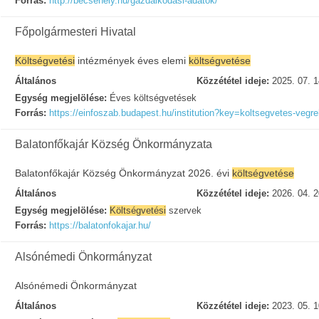
Forrás:
http://becsehely.hu/gazdalkodasi-adatok/
Főpolgármesteri Hivatal
Költségvetési
intézmények éves elemi
költségvetése
Általános
Közzététel ideje:
2025. 07. 1
Egység megjelölése:
Éves költségvetések
Forrás:
https://einfoszab.budapest.hu/institution?key=koltsegvetes-veg
Balatonfőkajár Község Önkormányzata
Balatonfőkajár Község Önkormányzat 2026. évi
költségvetése
Általános
Közzététel ideje:
2026. 04. 2
Egység megjelölése:
Költségvetési
szervek
Forrás:
https://balatonfokajar.hu/
Alsónémedi Önkormányzat
Alsónémedi Önkormányzat
Általános
Közzététel ideje:
2023. 05. 1