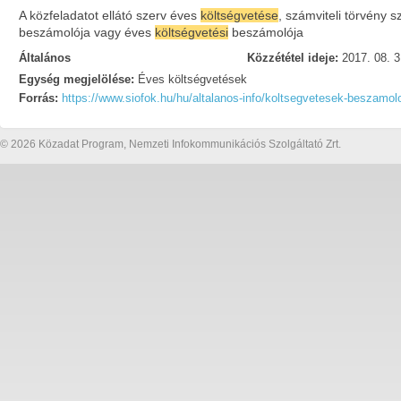
A közfeladatot ellátó szerv éves
költségvetése
, számviteli törvény sz
beszámolója vagy éves
költségvetési
beszámolója
Általános
Közzététel ideje:
2017. 08. 3
Egység megjelölése:
Éves költségvetések
Forrás:
https://www.siofok.hu/hu/altalanos-info/koltsegvetesek-beszamol
© 2026 Közadat Program, Nemzeti Infokommunikációs Szolgáltató Zrt.