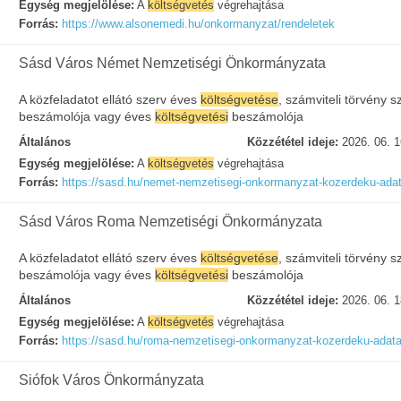
Egység megjelölése:
A
költségvetés
végrehajtása
Forrás:
https://www.alsonemedi.hu/onkormanyzat/rendeletek
Sásd Város Német Nemzetiségi Önkormányzata
A közfeladatot ellátó szerv éves
költségvetése
, számviteli törvény sz
beszámolója vagy éves
költségvetési
beszámolója
Általános
Közzététel ideje:
2026. 06. 1
Egység megjelölése:
A
költségvetés
végrehajtása
Forrás:
https://sasd.hu/nemet-nemzetisegi-onkormanyzat-kozerdeku-adat
Sásd Város Roma Nemzetiségi Önkormányzata
A közfeladatot ellátó szerv éves
költségvetése
, számviteli törvény sz
beszámolója vagy éves
költségvetési
beszámolója
Általános
Közzététel ideje:
2026. 06. 1
Egység megjelölése:
A
költségvetés
végrehajtása
Forrás:
https://sasd.hu/roma-nemzetisegi-onkormanyzat-kozerdeku-adata
Siófok Város Önkormányzata