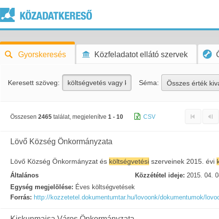
Gyorskeresés
Közfeladatot ellátó szervek
Keresett szöveg:
Séma:
Összes érték kiv
Összesen
2465
találat, megjelenítve
1 - 10
CSV
Lövő Község Önkormányzata
Lövő Község Önkormányzat és
költségvetési
szerveinek 2015. évi
Általános
Közzététel ideje:
2015. 04. 0
Egység megjelölése:
Éves költségvetések
Forrás:
http://kozzetetel.dokumentumtar.hu/lovoonk/dokumentumok/lov
Kiskunmajsa Város Önkormányzata