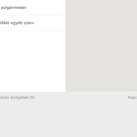
 polgármester
ellátó egyéb szerv
iós Szolgáltató Zrt.
Kapc