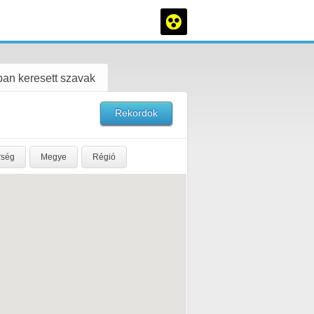
an keresett szavak
Rekordok
rség
Megye
Régió