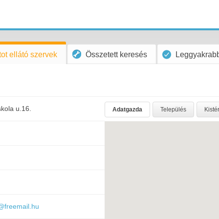
ot ellátó szervek
Összetett keresés
Leggyakrabb
skola u.16.
Adatgazda
Település
Kisté
@freemail.hu