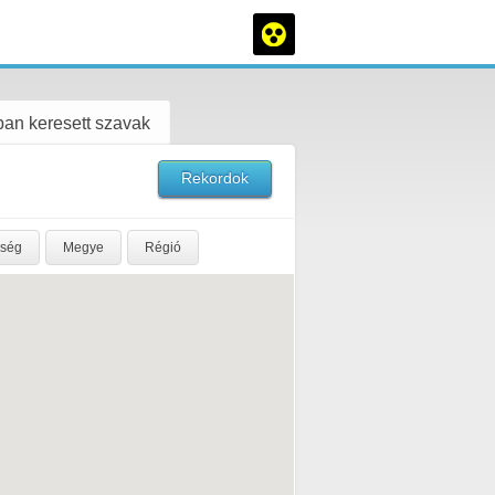
an keresett szavak
Rekordok
rség
Megye
Régió