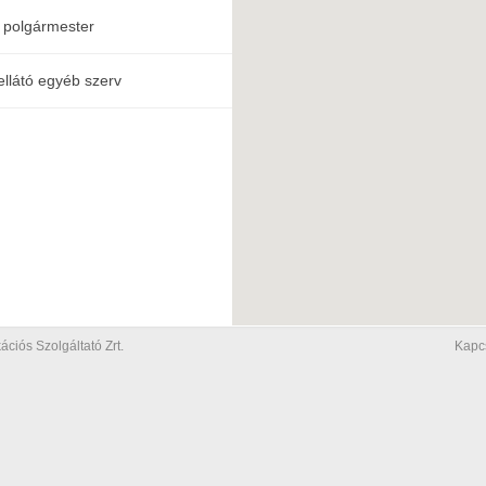
 polgármester
ellátó egyéb szerv
iós Szolgáltató Zrt.
Kapc