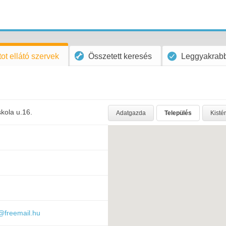
ot ellátó szervek
Összetett keresés
Leggyakrabb
skola u.16.
Adatgazda
Település
Kisté
@freemail.hu