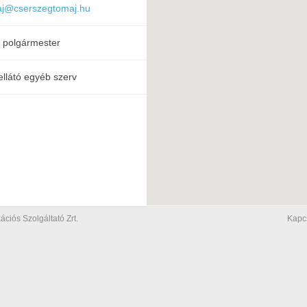
aj@cserszegtomaj.hu
 polgármester
ellátó egyéb szerv
iós Szolgáltató Zrt.
Kapc