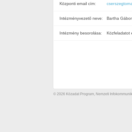
Központi email cím:
cserszegtom
Intézményvezető neve:
Bartha Gábor
Intézmény besorolása:
Közfeladatot 
© 2026 Közadat Program, Nemzeti Infokommunikác