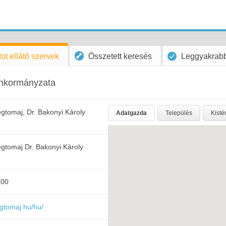
ot ellátó szervek
Összetett keresés
Leggyakrabb
nkormányzata
gtomaj, Dr. Bakonyi Károly
Adatgazda
Település
Kisté
gtomaj Dr. Bakonyi Károly
900
egtomaj.hu/hu/