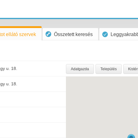
ot ellátó szervek
Összetett keresés
Leggyakrabb
gy u. 18.
Adatgazda
Település
Kisté
gy u. 18.