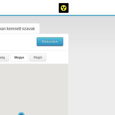
an keresett szavak
Rekordok
rség
Megye
Régió