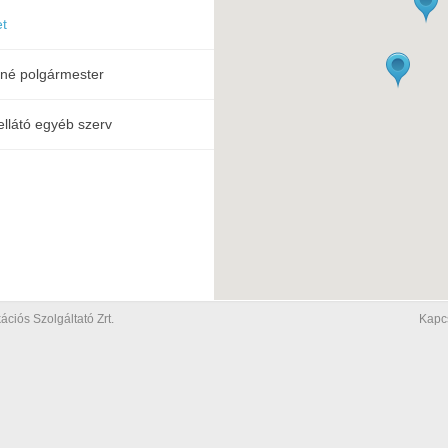
et
né polgármester
ellátó egyéb szerv
iós Szolgáltató Zrt.
Kapc