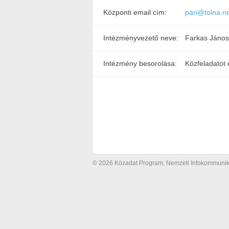
Központi email cím:
pari@tolna.n
Intézményvezető neve:
Farkas János
Intézmény besorolása:
Közfeladatot 
© 2026 Közadat Program, Nemzeti Infokommunikác