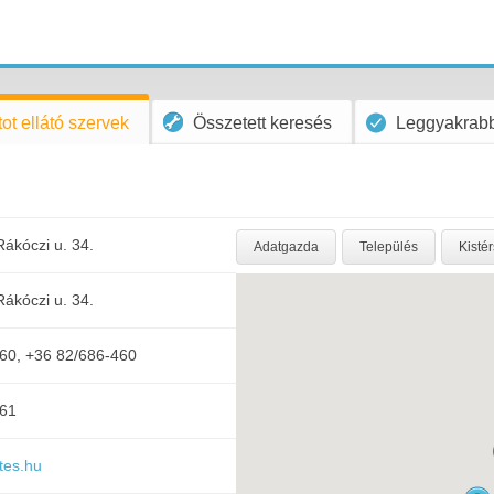
ot ellátó szervek
Összetett keresés
Leggyakrabb
ákóczi u. 34.
Adatgazda
Település
Kisté
ákóczi u. 34.
60, +36 82/686-460
361
tes.hu