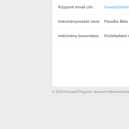
Központi email cím:
hivatal@hete
Intézményvezető neve:
Pavelka Béla
Intézmény besorolása:
Közfeladatot 
© 2026 Közadat Program, Nemzeti Infokommunikác