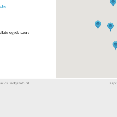
s.hu
ellátó egyéb szerv
iós Szolgáltató Zrt.
Kapc