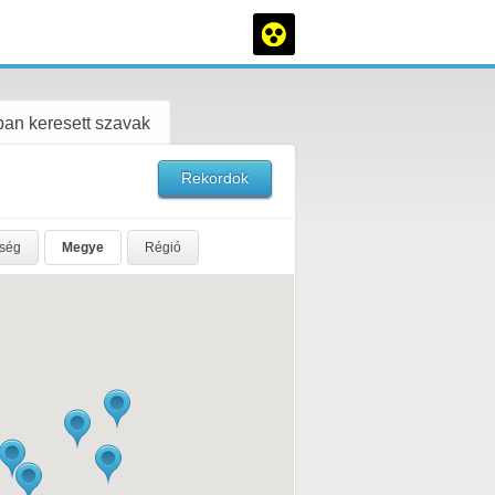
an keresett szavak
Rekordok
rség
Megye
Régió