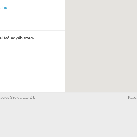
s.hu
ellátó egyéb szerv
iós Szolgáltató Zrt.
Kapc