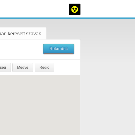
an keresett szavak
Rekordok
rség
Megye
Régió