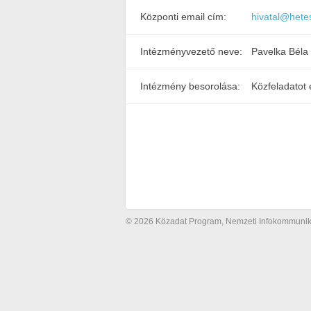
Központi email cím:
hivatal@hete
Intézményvezető neve:
Pavelka Béla
Intézmény besorolása:
Közfeladatot 
© 2026 Közadat Program, Nemzeti Infokommunikác