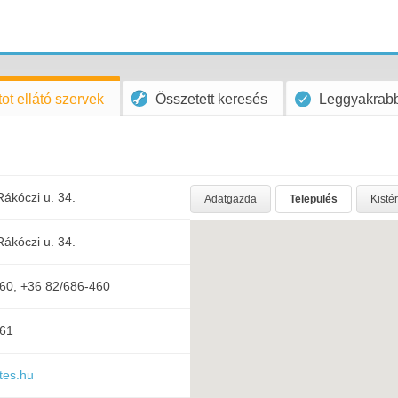
ot ellátó szervek
Összetett keresés
Leggyakrabb
ákóczi u. 34.
Adatgazda
Település
Kisté
ákóczi u. 34.
60, +36 82/686-460
361
tes.hu