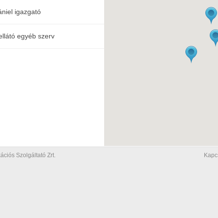
niel igazgató
ellátó egyéb szerv
iós Szolgáltató Zrt.
Kapc