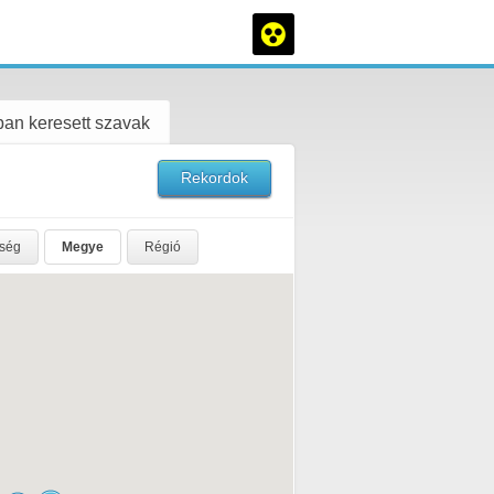
an keresett szavak
Rekordok
rség
Megye
Régió