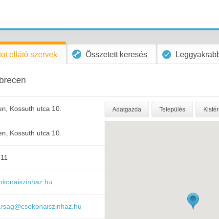
ot ellátó szervek
Összetett keresés
Leggyakrabb
brecen
n, Kossuth utca 10.
Adatgazda
Település
Kisté
n, Kossuth utca 10.
811
sokonaiszinhaz.hu
tkarsag@csokonaiszinhaz.hu