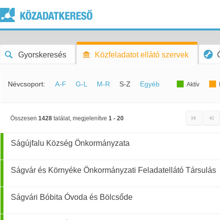
Gyorskeresés
Közfeladatot ellátó szervek
Névcsoport:
A-F
G-L
M-R
S-Z
Egyéb
Aktív
Összesen
1428
találat, megjelenítve
1 - 20
Ságújfalu Község Önkormányzata
Ságvár és Környéke Önkormányzati Feladatellátó Társulás
Ságvári Bóbita Óvoda és Bölcsőde