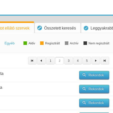
ot ellátó szervek
Összetett keresés
Leggyakrabb
Egyéb
Aktív
Regisztrált
Archív
Nem regisztrált
1
2
3
4
5
ta
Rekordok
ta
Rekordok
Rekordok