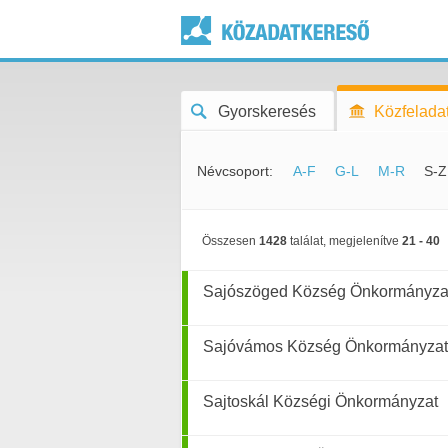
Gyorskeresés
Közfeladat
Névcsoport:
A-F
G-L
M-R
S-Z
Összesen
1428
találat, megjelenítve
21 - 40
Sajószöged Község Önkormányza
Sajóvámos Község Önkormányza
Sajtoskál Községi Önkormányzat