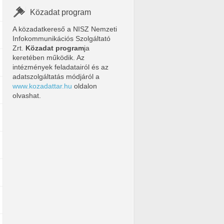
Közadat program
A közadatkereső a NISZ Nemzeti
Infokommunikációs Szolgáltató
Zrt.
Közadat program
ja
keretében működik. Az
intézmények feladatairól és az
adatszolgáltatás módjáról a
www.kozadattar.hu
oldalon
olvashat.