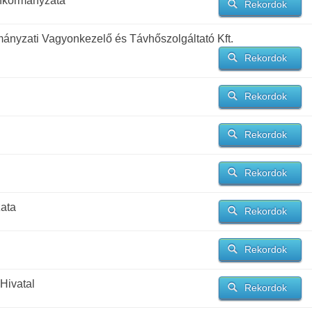
nkormányzata
Rekordok
ányzati Vagyonkezelő és Távhőszolgáltató Kft.
Rekordok
Rekordok
Rekordok
Rekordok
ata
Rekordok
Rekordok
Hivatal
Rekordok