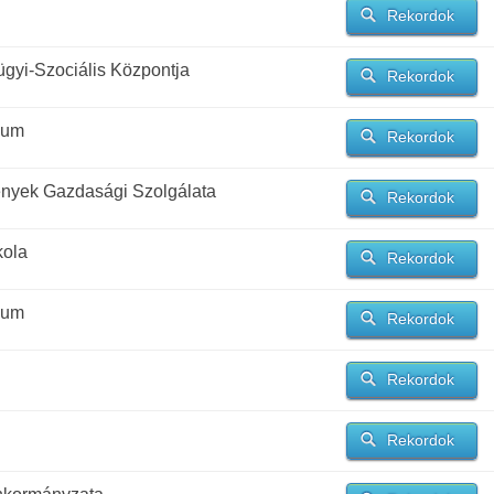
Rekordok
gyi-Szociális Központja
Rekordok
ium
Rekordok
mények Gazdasági Szolgálata
Rekordok
kola
Rekordok
ium
Rekordok
Rekordok
Rekordok