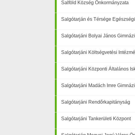
Salföld Község Önkormányzata
Salgótarján és Térsége Egészségü
Salgótarjáni Bolyai János Gimnáz
Salgótarjáni Költségvetési Intéz
Salgótarjáni Központi Általános Is
Salgótarjáni Madách Imre Gimnáz
Salgótarjáni Rendőrkapitányság
Salgótarjáni Tankerületi Központ