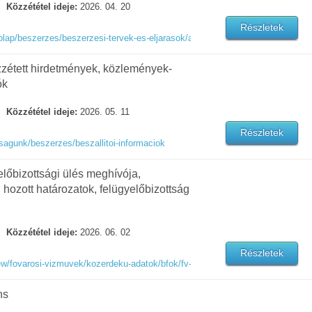
Közzététel ideje:
2026. 04. 20
Részletek
ap/beszerzes/beszerzesi-tervek-es-eljarasok/aktualis-beszerzesi-eljarasok
közzétett hirdetmények, közlemények-
ók
Közzététel ideje:
2026. 05. 11
Részletek
sagunk/beszerzes/beszallitoi-informaciok
előbizottsági ülés meghívója,
l hozott határozatok, felügyelőbizottság
Közzététel ideje:
2026. 06. 02
Részletek
new/fovarosi-vizmuvek/kozerdeku-adatok/bfok/fv-fb-2025-evi-jelentes.pdf
ns