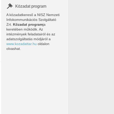
Közadat program
r.pdf
A közadatkereső a NISZ Nemzeti
Infokommunikációs Szolgáltató
Zrt.
Közadat program
ja
keretében működik. Az
intézmények feladatairól és az
adatszolgáltatás módjáról a
www.kozadattar.hu
oldalon
olvashat.