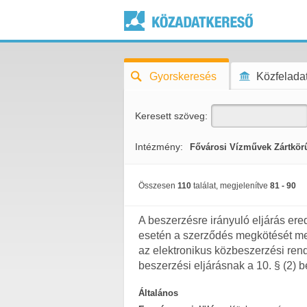
Gyorskeresés
Közfeladat
Keresett szöveg:
Intézmény:
Fővárosi Vízművek Zártkö
Összesen
110
találat, megjelenítve
81 - 90
A beszerzésre irányuló eljárás e
esetén a szerződés megkötését me
az elektronikus közbeszerzési ren
beszerzési eljárásnak a 10. § (2) b
Általános