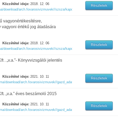
Közzététel ideje:
2018. 12. 06
Részletek
rma/download/arch.fovarosivizmuvek//szsza/kapcs_szerv_vez/szerv_vez/140
ű vagyonértékesítésre,
 vagyoni értékű jog átadására
Közzététel ideje:
2018. 12. 06
Részletek
rma/download/arch.fovarosivizmuvek//szsza/kapcs_szerv_vez/szerv_vez/1544
 . „v.a.”- Könyvvizsgálói jelentés
Közzététel ideje:
2021. 10. 11
Részletek
arma/download/arch.fovarosivizmuvek//gazd_adat/muk_torv/eredm/1633955185
t. „v.a.” éves beszámoló 2015
Közzététel ideje:
2021. 10. 11
Részletek
arma/download/arch.fovarosivizmuvek//gazd_adat/muk_torv/eredm/163395519