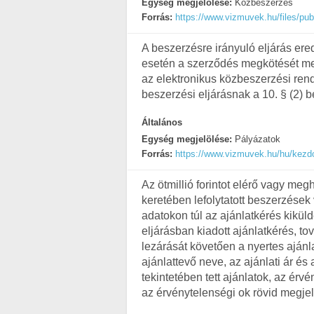
Egység megjelölése:
Közbeszerzés
Forrás:
https://www.vizmuvek.hu/files/pub
A beszerzésre irányuló eljárás e
esetén a szerződés megkötését me
az elektronikus közbeszerzési ren
beszerzési eljárásnak a 10. § (2) b
Általános
Egység megjelölése:
Pályázatok
Forrás:
https://www.vizmuvek.hu/hu/kezdol
Az ötmillió forintot elérő vagy me
keretében lefolytatott beszerzések 
adatokon túl az ajánlatkérés kikül
eljárásban kiadott ajánlatkérés, to
lezárását követően a nyertes ajánl
ajánlattevő neve, az ajánlati ár é
tekintetében tett ajánlatok, az érvé
az érvénytelenségi ok rövid megje