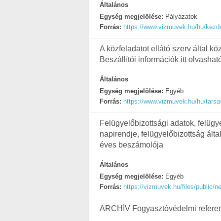
Általános
Egység megjelölése:
Pályázatok
Forrás:
https://www.vizmuvek.hu/hu/kezdol
A közfeladatot ellátó szerv által 
Beszállítói információk itt olvashat
Általános
Egység megjelölése:
Egyéb
Forrás:
https://www.vizmuvek.hu/hu/tarsa
Felügyelőbizottsági adatok, felügy
napirendje, felügyelőbizottság álta
éves beszámolója
Általános
Egység megjelölése:
Egyéb
Forrás:
https://vizmuvek.hu/files/public/
ARCHÍV Fogyasztóvédelmi refere