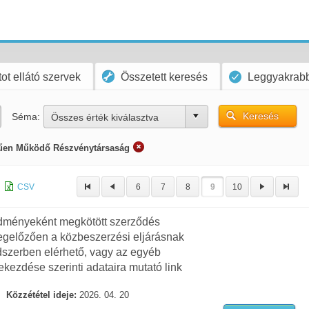
ot ellátó szervek
Összetett keresés
Leggyakrabb
Keresés
Séma:
Összes érték kiválasztva
rűen Működő Részvénytársaság
CSV
6
7
8
9
10
redményeként megkötött szerződés
gelőzően a közbeszerzési eljárásnak
dszerben elérhető, vagy az egyéb
ekezdése szerinti adataira mutató link
Közzététel ideje:
2026. 04. 20