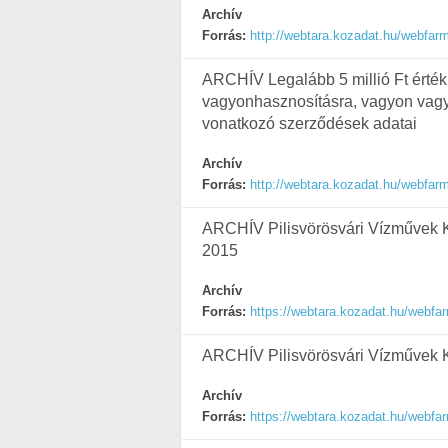
Archív
Forrás:
http://webtara.kozadat.hu/webfa
ARCHÍV Legalább 5 millió Ft érték
vagyonhasznosításra, vagyon vagy
vonatkozó szerződések adatai
Archív
Forrás:
http://webtara.kozadat.hu/webfa
ARCHÍV Pilisvörösvári Vízművek Kft
2015
Archív
Forrás:
https://webtara.kozadat.hu/webf
ARCHÍV Pilisvörösvári Vízművek Kf
Archív
Forrás:
https://webtara.kozadat.hu/webf