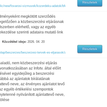
Részletek
lic/new/fovarosi-vizmuvek/kozerdeku-adatok/bfok/kozbeszerzesi-eljarasok-ek
redményeként megkötött szerződés
gelőzően a közbeszerzési eljárásnak
dszerben elérhető, vagy az egyéb
ekezdése szerinti adataira mutató link
Közzététel ideje:
2026. 04. 20
Részletek
ap/beszerzes/beszerzesi-tervek-es-eljarasok/aktualis-beszerzesi-eljarasok
ghaladó, nem közbeszerzési eljárás
vonatkozásában az Infotv. által előírt
désével egyidejűleg a beszerzési
vábbá az ajánlatok bírálatának
attevő neve, az érvényes ajánlatot tevő
s az egyéb értékelési szempontok
nytelenné nyilvánított ajánlattevő neve,
lölése