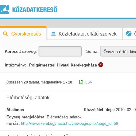
Gyorskeresés
Közfeladatot ellátó szervek
Keresett szöveg:
Séma:
Összes érték kiv
Intézmény:
Polgármesteri Hivatal Kerekegyháza
Összesen
20
találat, megjelenítve
1 - 10
CSV
Elérhetőségi adatok
Általános
Közzététel ideje:
2010. 02. 0
Egység megjelölése:
Elérhetőségi adatok
Forrás:
http://www.kerekegyhaza.hu/viewpage.php?page_id=59