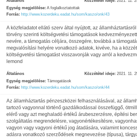
Általános
Közzététel ideje:
2021. 11. 2
Egység megjelölése:
A foglalkoztatottak
Forrás:
http://www.kozerdeku.eadat.hu/som/kaszo/onk/43
A közfeladatot ellátó szerv által nyújtott, az államháztartásról
törvény szerinti költségvetési támogatások kedvezményezett
nevére, a támogatás céljára, összegére, továbbá a támogat
megvalósítási helyére vonatkozó adatok, kivéve, ha a közzété
költségvetési támogatást visszavonják vagy arról a kedvez
lemond
Általános
Közzététel ideje:
2021. 11. 2
Egység megjelölése:
Támogatások
Forrás:
http://www.kozerdeku.eadat.hu/som/kaszo/onk/44
Az államháztartás pénzeszközei felhasználásával, az állam
tartozó vagyonnal történő gazdálkodással összefüggő, ötmilli
elérő vagy azt meghaladó értékű árubeszerzésre, építési be
szolgáltatás megrendelésre, vagyonértékesítésre, vagyonha
vagyon vagy vagyoni értékű jog átadására, valamint konces
adásra vonatkozó szerződések megnevezése (típusa), tárgy