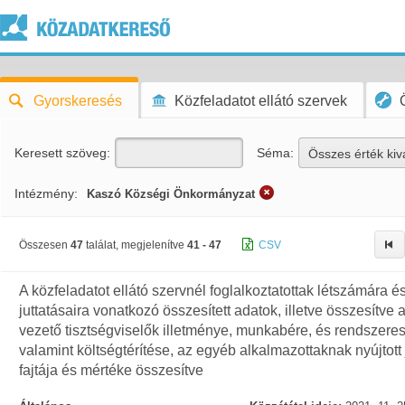
Gyorskeresés
Közfeladatot ellátó szervek
Keresett szöveg:
Séma:
Összes érték kiv
Intézmény:
Kaszó Községi Önkormányzat
Összesen
47
találat, megjelenítve
41 - 47
CSV
A közfeladatot ellátó szervnél foglalkoztatottak létszámára é
juttatásaira vonatkozó összesített adatok, illetve összesítve 
vezető tisztségviselők illetménye, munkabére, és rendszeres 
valamint költségtérítése, az egyéb alkalmazottaknak nyújtott 
fajtája és mértéke összesítve