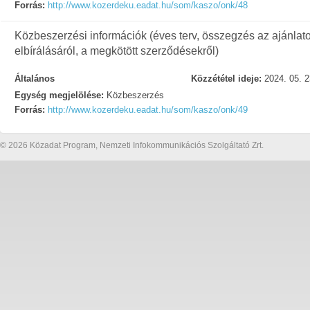
Forrás:
http://www.kozerdeku.eadat.hu/som/kaszo/onk/48
Közbeszerzési információk (éves terv, összegzés az ajánlat
elbírálásáról, a megkötött szerződésekről)
Általános
Közzététel ideje:
2024. 05. 2
Egység megjelölése:
Közbeszerzés
Forrás:
http://www.kozerdeku.eadat.hu/som/kaszo/onk/49
© 2026 Közadat Program, Nemzeti Infokommunikációs Szolgáltató Zrt.