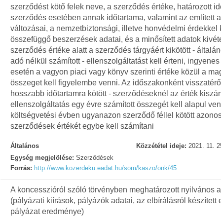
szerződést kötő felek neve, a szerződés értéke, határozott id
szerződés esetében annak időtartama, valamint az említett 
változásai, a nemzetbiztonsági, illetve honvédelmi érdekkel 
összefüggő beszerzések adatai, és a minősített adatok kivéte
szerződés értéke alatt a szerződés tárgyáért kikötött - általá
adó nélkül számított - ellenszolgáltatást kell érteni, ingyenes
esetén a vagyon piaci vagy könyv szerinti értéke közül a m
összeget kell figyelembe venni. Az időszakonként visszatérő
hosszabb időtartamra kötött - szerződéseknél az érték kiszá
ellenszolgáltatás egy évre számított összegét kell alapul ven
költségvetési évben ugyanazon szerződő féllel kötött azonos
szerződések értékét egybe kell számítani
Általános
Közzététel ideje:
2021. 11. 2
Egység megjelölése:
Szerződések
Forrás:
http://www.kozerdeku.eadat.hu/som/kaszo/onk/45
A koncesszióról szóló törvényben meghatározott nyilvános 
(pályázati kiírások, pályázók adatai, az elbírálásról készített
pályázat eredménye)