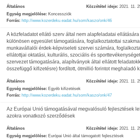
Általános
Közzététel ideje:
2021. 11. 2
Egység megjelölése:
Koncessziók
Forrás:
http://www.kozerdeku.eadat.hu/som/kaszo/onk/46
A közfeladatot ellátó szerv által nem alapfeladatai ellátására 
különösen egyesület támogatására, foglalkoztatottai szakma
munkavállalói érdek-képviseleti szervei számára, foglalkoztat
ellátottjai oktatási, kulturális, szociális és sporttevékenysége
szervezet támogatására, alapítványok által ellátott feladatok
összefüggő kifizetésre) fordított, ötmillió forintot meghaladó k
Általános
Közzététel ideje:
2021. 11. 2
Egység megjelölése:
Egyéb kifizetések
Forrás:
http://www.kozerdeku.eadat.hu/som/kaszo/onk/47
Az Európai Unió támogatásával megvalósuló fejlesztések leí
azokra vonatkozó szerződések
Általános
Közzététel ideje:
2021. 11. 2
Egység megjelölése:
Európai Unió által támogatott fejlesztések