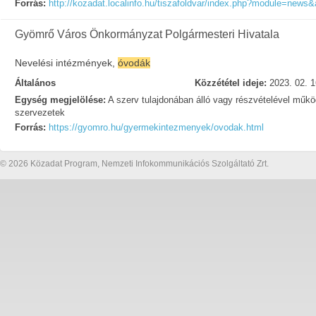
Forrás:
http://kozadat.localinfo.hu/tiszafoldvar/index.php?module=news&
Gyömrő Város Önkormányzat Polgármesteri Hivatala
Nevelési intézmények,
óvodák
Általános
Közzététel ideje:
2023. 02. 1
Egység megjelölése:
A szerv tulajdonában álló vagy részvételével műk
szervezetek
Forrás:
https://gyomro.hu/gyermekintezmenyek/ovodak.html
© 2026 Közadat Program, Nemzeti Infokommunikációs Szolgáltató Zrt.