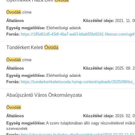
Óvodák
címe
Általános
Közzététel ideje:
2021. 11. 0
Egység megjelölése:
Elérhetőségi adatok
Forrás:
https://185d61d5-43df-46a7-aa63-b6ab55fe8241.filesusr.com/u
Tündérkert Keleti
Óvoda
Óvodák
címe
Általános
Közzététel ideje:
2025. 09. 2
Egység megjelölése:
Elérhetőségi adatok
Forrás:
https://tunderkertkeletiovoda.hu/wp-content/uploads/2025/09/tko
Abaújszántó Város Önkormányzata
Óvodák
Általános
Közzététel ideje:
2016. 02. 0
Egység megjelölése:
A szerv tulajdonában álló vagy részvételével műk
szervezetek
Forrás:
http://abaujszanto.hu/index.php/kozerdekuadat/2016-02-02-12-47