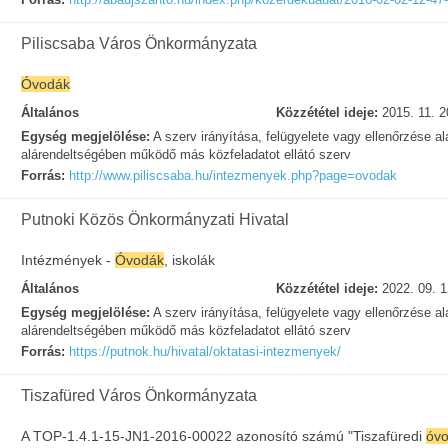
Piliscsaba Város Önkormányzata
Óvodák
Általános
Közzététel ideje:
2015. 11. 2
Egység megjelölése:
A szerv irányítása, felügyelete vagy ellenőrzése ala
alárendeltségében működő más közfeladatot ellátó szerv
Forrás:
http://www.piliscsaba.hu/intezmenyek.php?page=ovodak
Putnoki Közös Önkormányzati Hivatal
Intézmények -
Óvodák
, iskolák
Általános
Közzététel ideje:
2022. 09. 1
Egység megjelölése:
A szerv irányítása, felügyelete vagy ellenőrzése ala
alárendeltségében működő más közfeladatot ellátó szerv
Forrás:
https://putnok.hu/hivatal/oktatasi-intezmenyek/
Tiszafüred Város Önkormányzata
A TOP-1.4.1-15-JN1-2016-00022 azonosító számú "Tiszafüredi
óv