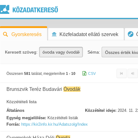
Gyorskeresés
Közfeladatot ellátó szervek
Keresett szöveg:
Séma:
Összes érték kiv
Összesen
581
találat, megjelenítve
1 - 10
CSV
Brunszvik Teréz Budavári
Óvodák
Közzétételi lista
Általános
Közzététel ideje:
2024. 11. 2
Egység megjelölése:
Közzétételi listák
Forrás:
https://kir2info.kir.hu/Adatszolg/Index
Gyermekek Háza Déli
Óvoda