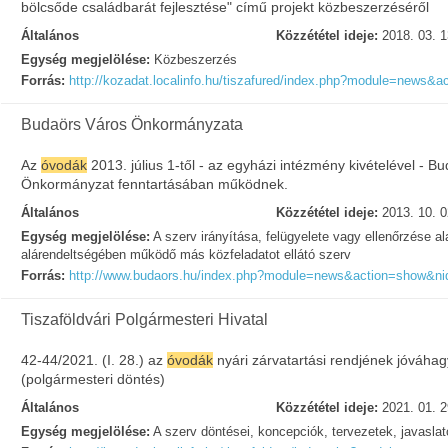
bölcsőde családbarát fejlesztése" című projekt közbeszerzéséről
Általános
Közzététel ideje:
2018. 03. 1
Egység megjelölése:
Közbeszerzés
Forrás:
http://kozadat.localinfo.hu/tiszafured/index.php?module=news
Budaörs Város Önkormányzata
Az
óvodák
2013. július 1-től - az egyházi intézmény kivételével - B
Önkormányzat fenntartásában működnek.
Általános
Közzététel ideje:
2013. 10. 0
Egység megjelölése:
A szerv irányítása, felügyelete vagy ellenőrzése ala
alárendeltségében működő más közfeladatot ellátó szerv
Forrás:
http://www.budaors.hu/index.php?module=news&action=show&n
Tiszaföldvári Polgármesteri Hivatal
42-44/2021. (I. 28.) az
óvodák
nyári zárvatartási rendjének jóváhag
(polgármesteri döntés)
Általános
Közzététel ideje:
2021. 01. 2
Egység megjelölése:
A szerv döntései, koncepciók, tervezetek, javasla