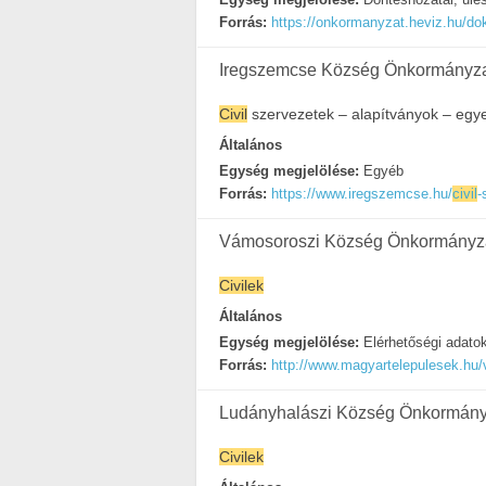
Forrás:
https://onkormanyzat.heviz.hu/do
Iregszemcse Község Önkormányz
Civil
szervezetek – alapítványok – egy
Általános
Egység megjelölése:
Egyéb
Forrás:
https://www.iregszemcse.hu/
civil
-
Vámosoroszi Község Önkormányz
Civilek
Általános
Egység megjelölése:
Elérhetőségi adato
Forrás:
http://www.magyartelepulesek.hu/
Ludányhalászi Község Önkormány
Civilek