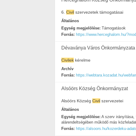
6.
Civil
szervezetek támogatásai
Általános
Egység megjelölése:
Támogatások
Forrás:
https://www.herceghalom.hu/?mo
Dévaványa Város Önkormányzata
Civilek
kérelme
Archív
Forrás:
https://webtara.kozadat.hu/webfa
Alsóörs Község Önkormányzat
Alsóörs Község
Civil
szervezetei
Általános
Egység megjelölése:
A szerv irányítása, 
alárendeltségében működő más közfeladato
Forrás:
https://alsoors.hu/kozerdeku-adat