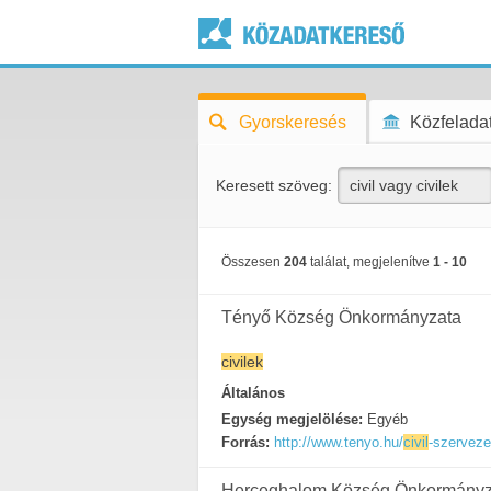
Gyorskeresés
Közfeladat
Keresett szöveg:
Összesen
204
találat, megjelenítve
1 - 10
Tényő Község Önkormányzata
civilek
Általános
Egység megjelölése:
Egyéb
Forrás:
http://www.tenyo.hu/
civil
-szerveze
Herceghalom Község Önkormányz