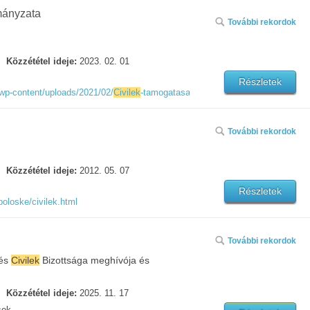
mányzata
További rekordok
Közzététel ideje:
2023. 02. 01
Részletek
/wp-content/uploads/2021/02/
Civilek
-tamogatasa.pdf
További rekordok
Közzététel ideje:
2012. 05. 07
Részletek
oloske/civilek.html
További rekordok
 és
Civilek
Bizottsága meghívója és
Közzététel ideje:
2025. 11. 17
sek