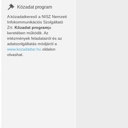
Közadat program
A közadatkereső a NISZ Nemzeti
Infokommunikációs Szolgáltató
Zrt.
Közadat program
ja
keretében működik. Az
intézmények feladatairól és az
adatszolgáltatás módjáról a
www.kozadattar.hu
oldalon
olvashat.
lme-2013.xls