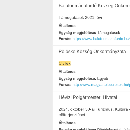
Balatonmáriafürdő Község Önkor
Támogatások 2021. évi
Általános
Egység megjelölése:
Támogatások
Forrás:
https://www.balatonmariafurdo.hu
Pölöske Község Önkormányzata
Civilek
Általános
Egység megjelölése:
Egyéb
Forrás:
http://www.magyartelepulesek.hu/p
Hévízi Polgármesteri Hivatal
2024. október 30-ai Turizmus, Kultúra
előterjesztései
Általános
Egység megjelölése:
Döntéshozatal, ülé