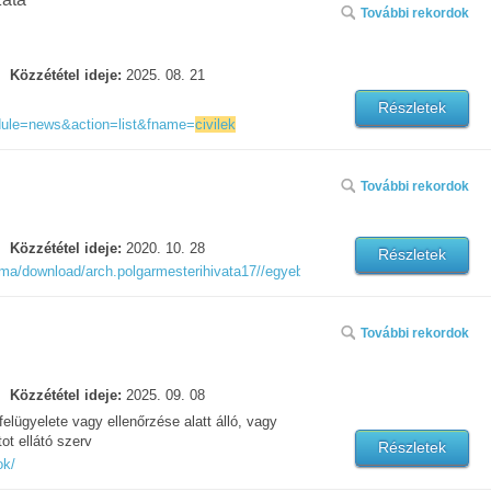
További rekordok
Közzététel ideje:
2025. 08. 21
Részletek
dule=news&action=list&fname=
civilek
További rekordok
Közzététel ideje:
2020. 10. 28
Részletek
rma/download/arch.polgarmesterihivata17//egyeb/1603876826361-civilek-kere
További rekordok
Közzététel ideje:
2025. 09. 08
felügyelete vagy ellenőrzése alatt álló, vagy
t ellátó szerv
Részletek
ok/