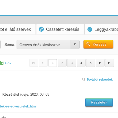
ot ellátó szervek
Összetett keresés
Leggyakrabb
Keresés
Séma:
Összes érték kiválasztva
CSV
1
2
3
4
5
További rekordok
Közzététel ideje:
2023. 08. 03
Részletek
tek-es-egyesuletek.html
ata