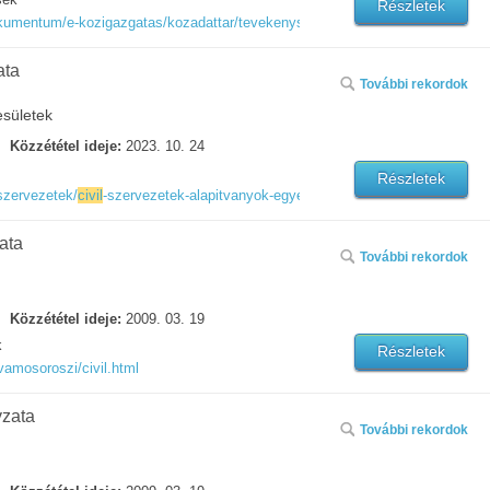
Részletek
kumentum/e-kozigazgatas/kozadattar/tevekenysegre-mukodesre-vonatkozo-adato
ata
További rekordok
esületek
Közzététel ideje:
2023. 10. 24
Részletek
szervezetek/
civil
-szervezetek-alapitvanyok-egyesuletek/
ata
További rekordok
Közzététel ideje:
2009. 03. 19
k
Részletek
vamosoroszi/civil.html
zata
További rekordok